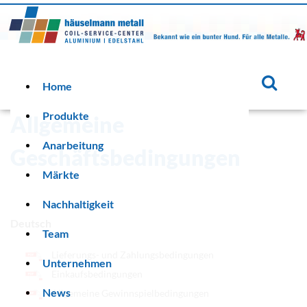
Home
Produkte
Allgemeine
Anarbeitung
Geschäftsbedingungen
Märkte
Nachhaltigkeit
Deutsch
Team
Lieferungs- und Zahlungsbedingungen
Unternehmen
Einkaufsbedingungen
News
Allgemeine Gewinnspielbedingungen